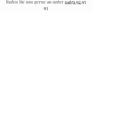
Rufen Sie uns gerne an unte
r
04651 92 95
93
Oder Schreiben Sie eine E-Mail an
info@friesen-bande.de
IHR WEG ZU UNS!
Friesen Bande
Hafenstraße 20
25980 Sylt